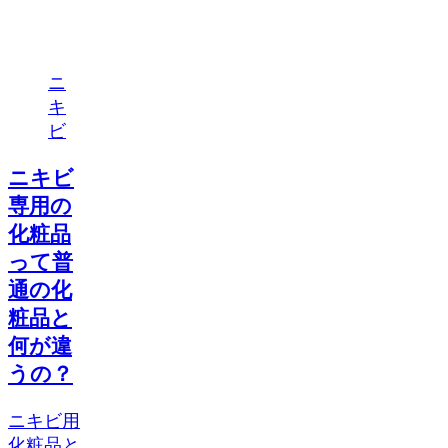
ニ
キ
ビ
ニキビ
専用の
化粧品
って普
通の化
粧品と
何が違
うの？
ニキビ用
化粧品と