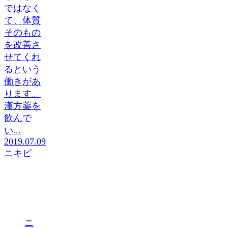
ではなく
て、体質
そのもの
を改善さ
せてくれ
るという
働きがあ
ります。
漢方薬を
飲んで
い...
2019.07.09
ニキビ
ニ