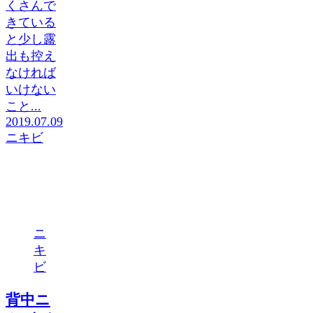
くさんで
きている
と少し露
出も控え
なければ
いけない
こと...
2019.07.09
ニキビ
ニ
キ
ビ
背中ニ