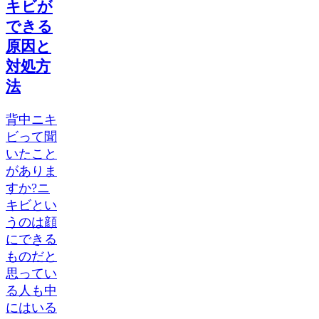
キビが
できる
原因と
対処方
法
背中ニキ
ビって聞
いたこと
がありま
すか?ニ
キビとい
うのは顔
にできる
ものだと
思ってい
る人も中
にはいる