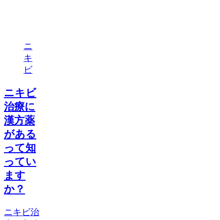
ニ
キ
ビ
ニキビ
治療に
漢方薬
がある
って知
ってい
ます
か？
ニキビ治