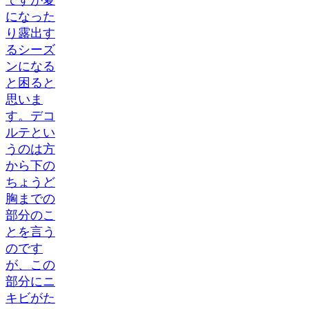
ですが夏
になった
り露出す
るシーズ
ンになる
と困ると
思いま
す。デコ
ルテとい
うのは方
から下の
ちょうど
胸までの
部分のこ
とを言う
のです
が、この
部分にニ
キビがた