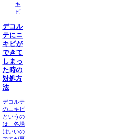
キ
ビ
デコル
テにニ
キビが
できて
しまっ
た時の
対処方
法
デコルテ
のニキビ
というの
は、冬場
はいいの