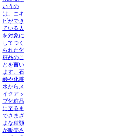
いうの
は、ニキ
ビができ
ている人
を対象に
してつく
られた化
粧品のこ
とを言い
ます。石
鹸や化粧
水からメ
イクアッ
プ化粧品
に至るま
でさまざ
まな種類
が販売さ