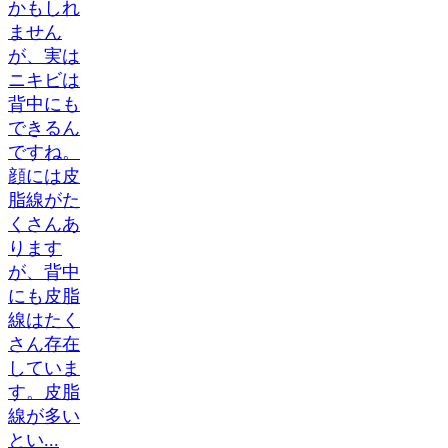
かもしれ
ません
が、実は
ニキビは
背中にも
できるん
ですね。
顔には皮
脂線がた
くさんあ
ります
が、背中
にも皮脂
線はたく
さん存在
していま
す。皮脂
線が多い
とい...