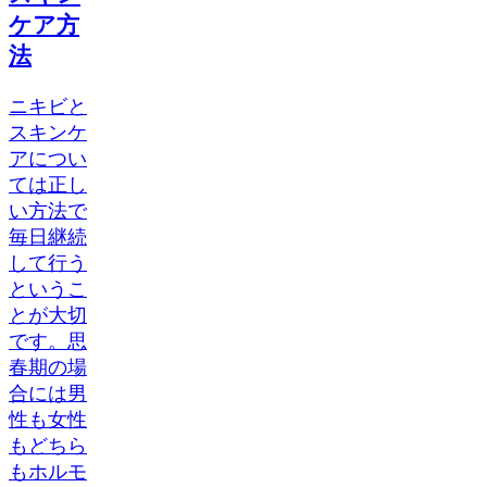
ケア方
法
ニキビと
スキンケ
アについ
ては正し
い方法で
毎日継続
して行う
というこ
とが大切
です。思
春期の場
合には男
性も女性
もどちら
もホルモ