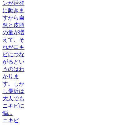
ンが活発
に動きま
すから自
然と皮脂
の量が増
えて、そ
れがニキ
ビにつな
がるとい
うのはわ
かりま
す。しか
し最近は
大人でも
ニキビに
悩...
ニキビ