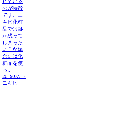
れている
のが特徴
です。ニ
キビ化粧
品では跡
が残って
しまった
ような場
合には化
粧品を使
っ...
2019.07.17
ニキビ