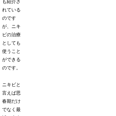
も紹介さ
れている
のです
が、ニキ
ビの治療
としても
使うこと
ができる
のです。
ニキビと
言えば思
春期だけ
でなく最