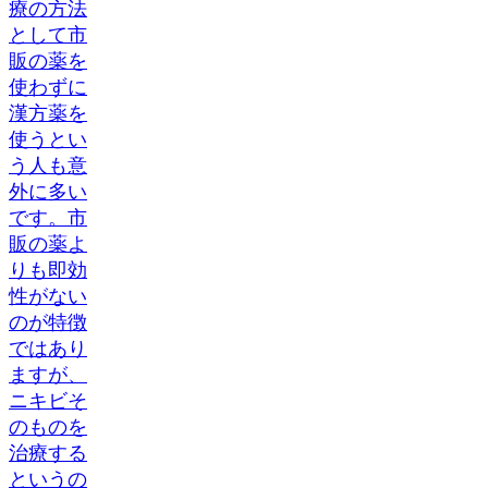
療の方法
として市
販の薬を
使わずに
漢方薬を
使うとい
う人も意
外に多い
です。市
販の薬よ
りも即効
性がない
のが特徴
ではあり
ますが、
ニキビそ
のものを
治療する
というの