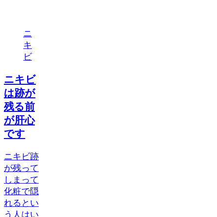
ニ
キ
ビ
ニキビ
は跡が
残る前
が肝心
です
ニキビ跡
が残って
しまって
化粧で隠
れるとい
う人はい