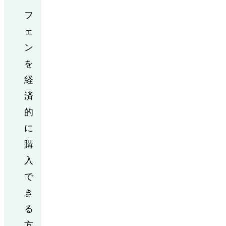
フ
ェ
ン
を
経
済
的
に
購
入
で
き
る
方