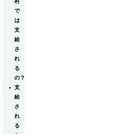
村
で
は
支
給
さ
れ
る
の？
支
給
さ
れ
る