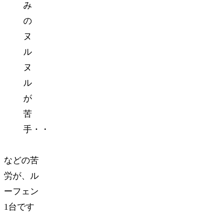
み
の
ヌ
ル
ヌ
ル
が
苦
手・・
などの苦
労が、ル
ーフェン
1台です