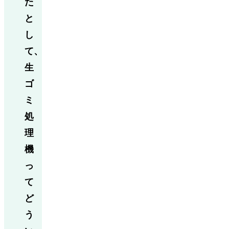
た
と
し
て、
生
ゴ
ミ
処
理
機
っ
て
ど
う