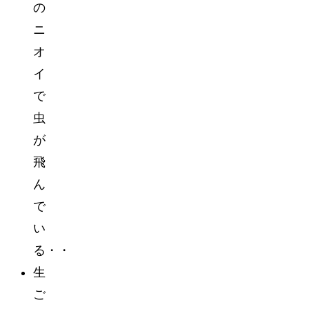
の
ニ
オ
イ
で
虫
が
飛
ん
で
い
る・・
生
ご