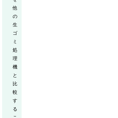
他
の
生
ゴ
ミ
処
理
機
と
比
較
す
る
こ