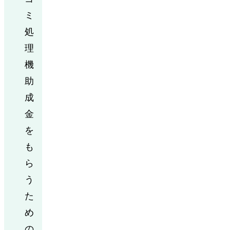
ミ
処
理
機
助
成
金
を
も
ら
う
た
め
の