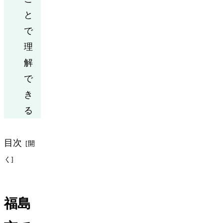
と
で
理
解
で
き
る
目次
福島