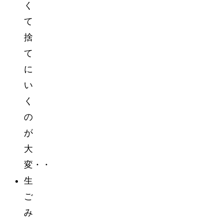
く
て
捨
て
に
い
く
の
が
大
変・・
生
ご
み