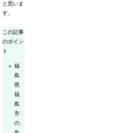
と思いま
す。
この記事
のポイン
ト
福
島
県
福
島
市
の
生