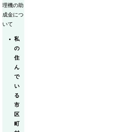
理機の助
成金につ
いて
私
の
住
ん
で
い
る
市
区
町