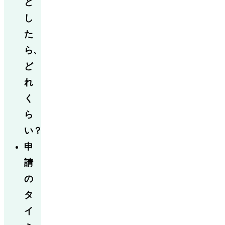
と
し
た
ら、
ど
れ
く
ら
い？
申
請
の
タ
イ