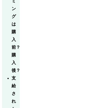
ミ
ン
グ
は
購
入
前？
購
入
後？
支
給
さ
れ