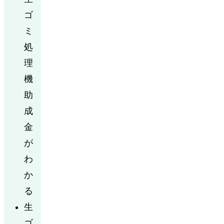
ゴ
ミ
処
理
機
助
成
金
が
わ
か
る
生
ゴ