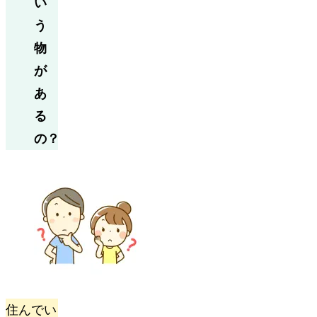
い
う
物
が
あ
る
の？
住んでい