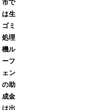
市で
は生
ゴミ
処理
機ル
ーフ
ェン
の助
成金
は出