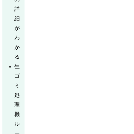
詳
細
が
わ
か
る
生
ゴ
ミ
処
理
機
ル
ー