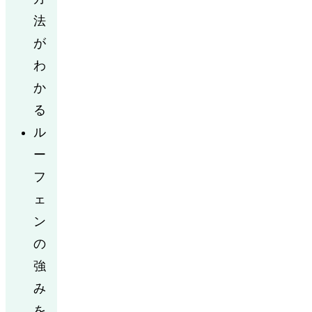
法
が
わ
か
る
ル
ー
フ
ェ
ン
の
強
み
を