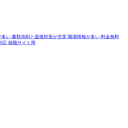
が多い
書類添削と面接対策が充実
職場情報が多い
料金無料
対応
就職サイト用