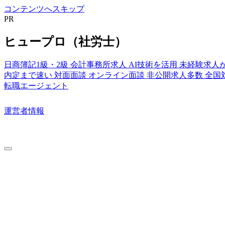
コンテンツへスキップ
PR
ヒュープロ（社労士）
日商簿記1級・2級
会計事務所求人
AI技術を活用
未経験求人
内定まで速い
対面面談
オンライン面談
非公開求人多数
全国
転職エージェント
運営者情報