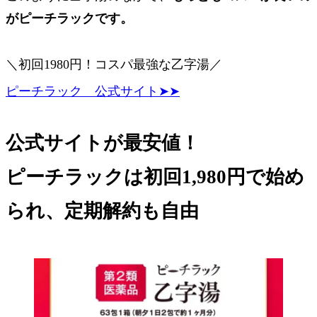
が
ピーチラック
です。
＼初回1980円！コスパ最強な乙字湯／
ピーチラック 公式サイト➤➤
公式サイトが
最安値
！
ピーチラックは
初回1,980円
で始め
られ、
定期解約も自由