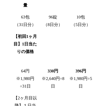
量
63包
96錠
10包
（31日分）
（8日分）
（5日分）
【初回1ヶ月
目】1日当た
りの価格
64円
330円
396円
※1,980円
※2,640円÷8
※1,980円÷5
÷31日
日
日
【2ヶ月目以
降】１日当