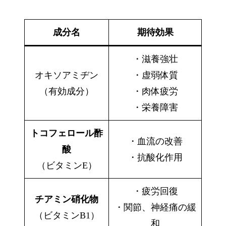
成分名
期待効果
・滋養強壮
オキソアミヂン
・虚弱体質
（有効成分）
・肉体疲労
・栄養障害
トコフェロール酢
・血流の改善
酸
・抗酸化作用
（ビタミンE）
・疲労回復
チアミン硝化物
・関節、神経痛の緩
（ビタミンB1）
和