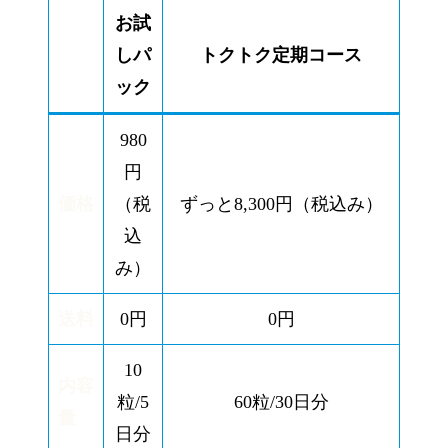
お試
しパ
トクトク定期コース
ック
980
円
価格
（税
ずっと
8,300円
（税込み）
込
み）
送料
0円
0円
10
内容
粒/5
60粒/30日分
量
日分