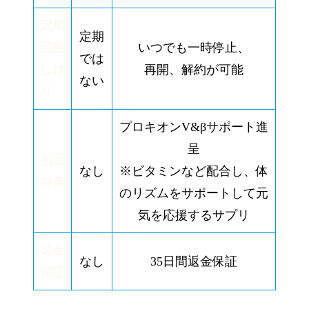
定期
定期
回数
いつでも一時停止、
では
しば
再開、解約が可能
ない
り
プロキオン
V&βサポート進
呈
初回
なし
※ビタミンなど配合し、体
特典
のリズムをサポートして元
気を応援するサプリ
返金
なし
35日間返金保証
保証