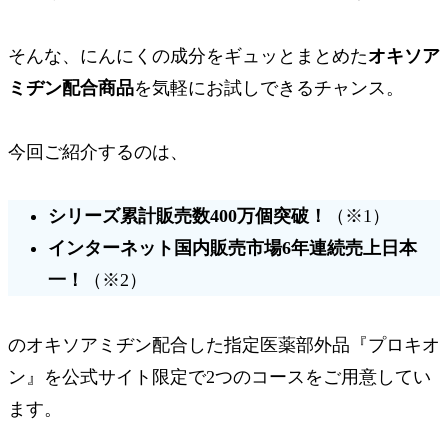
そんな、にんにくの成分をギュッとまとめた
オキソア
ミヂン配合商品
を気軽にお試しできるチャンス。
今回ご紹介するのは、
シリーズ累計販売数
400万個突破！
（※1）
インターネット国内販売市場
6年連続売上日本
一！
（※2）
のオキソアミヂン配合した指定医薬部外品『プロキオ
ン』を
公式サイト限定で2つのコースをご用意
してい
ます。