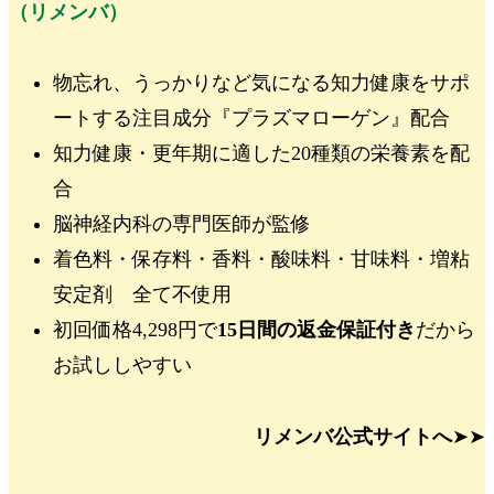
（リメンバ）
物忘れ、うっかりなど気になる知力健康をサポ
ートする注目成分
『プラズマローゲン』
配合
知力健康・更年期に適した
20種類の栄養素
を配
合
脳神経内科の専門医師が監修
着色料・保存料・香料・酸味料・甘味料・増粘
安定剤
全て不使用
初回価格4,298円
で
15日間の返金保証付き
だから
お試ししやすい
リメンバ公式サイトへ
➤➤