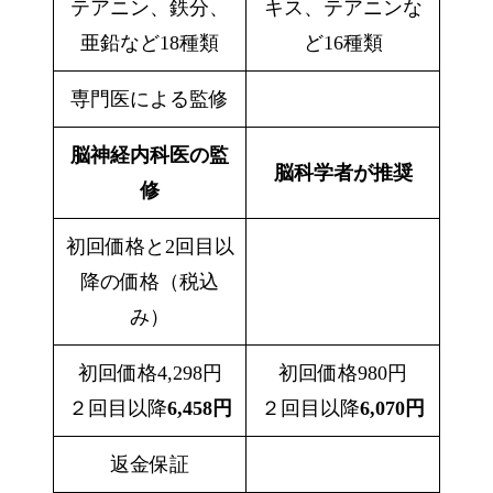
テアニン、鉄分、
キス、テアニンな
亜鉛など18種類
ど16種類
専門医による監修
脳神経内科医の監
脳科学者が推奨
修
初回価格と2回目以
降の価格（税込
み）
初回価格
4,298円
初回価格
980円
２回目以降
6,458円
２回目以降
6,070円
返金保証