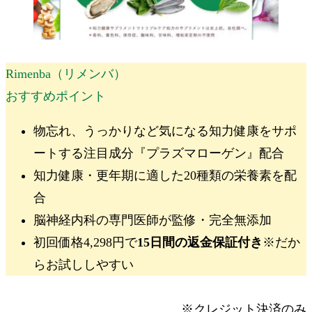
Rimenba（リメンバ）
おすすめポイント
物忘れ、うっかりなど気になる知力健康をサポ
ートする注目成分
『プラズマローゲン』
配合
知力健康・更年期に適した
20種類の栄養素
を配
合
脳神経内科の専門医師が監修・完全無添加
初回価格4,298円
で
15日間の返金保証付き
※
だか
らお試ししやすい
※クレジット決済のみ