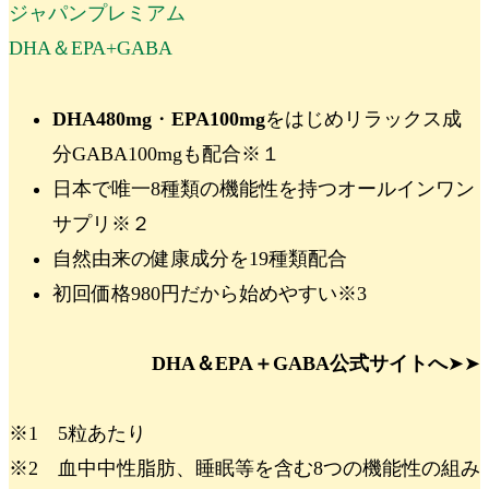
ジャパンプレミアム
DHA＆EPA+GABA
DHA480mg
・
EPA100mg
をはじめ
リラックス成
分GABA100mg
も配合
※１
日本で唯一
8種類の機能性
を持つオールインワン
サプリ
※
２
自然由来の健康成分を19種類配合
初回価格980円
だから始めやすい
※3
DHA＆EPA＋GABA公式サイトへ
➤➤
※1 5粒あたり
※2 血中中性脂肪、睡眠等を含む8つの機能性の組み