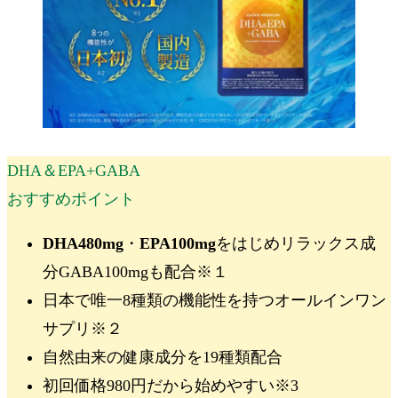
DHA＆EPA+GABA
おすすめポイント
DHA480mg
・
EPA100mg
をはじめ
リラックス成
分GABA100mg
も配合
※１
日本で唯一
8種類の機能性
を持つオールインワン
サプリ
※
２
自然由来の健康成分を19種類配合
初回価格980円
だから始めやすい
※3