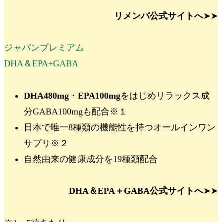
リメンバ公式サイトへ
➤➤
ジャパンプレミアム
DHA＆EPA+GABA
DHA480mg
・
EPA100mg
をはじめ
リラックス成
分GABA100mg
も配合
※１
日本で唯一
8種類の機能性
を持つオールインワン
サプリ
※
２
自然由来の健康成分を19種類配合
DHA＆EPA＋GABA公式サイトへ
➤➤