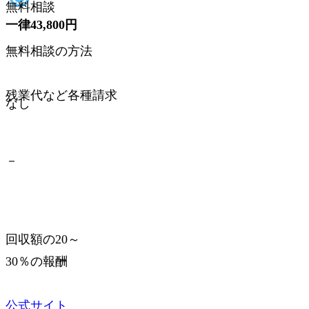
無料相談
一律43,800円
無料相談
無料相談の方法
無料相談の方法
残業代など各種請求
なし
残業代など各種請求
－
回収額の20～
30％の報酬
公式サイト