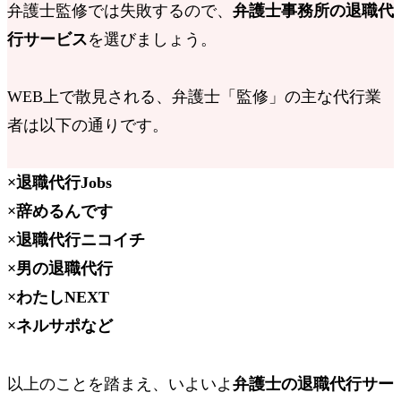
弁護士監修では失敗する
ので、
弁護士事務所の退職代
行サービス
を選びましょう。
WEB上で散見される、弁護士
「監修」
の主な代行業
者は以下の通りです。
×
退職代行Jobs
×
辞めるんです
×
退職代行ニコイチ
×
男の退職代行
×
わたしNEXT
×
ネルサポなど
以上のことを踏まえ、いよいよ
弁護士の退職代行サー