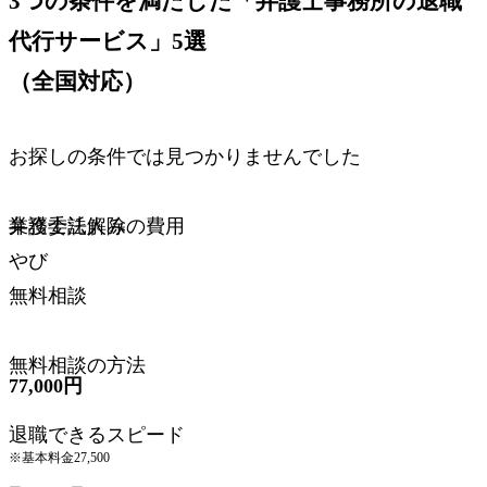
3つの条件を満たした「弁護士事務所の退職
代行サービス」5選
（全国対応）
お探しの条件では見つかりませんでした
サービス名
業務委託解除の費用
弁護士法人み
業務委託解除の費用
やび
無料相談
無料相談
無料相談の方法
77,000円
無料相談の方法
退職できるスピード
※基本料金27,500
退職できるスピード