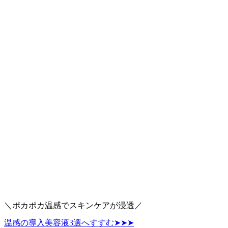
＼ポカポカ温感でスキンケアが浸透／
温感の導入美容液3選へすすむ➤➤➤