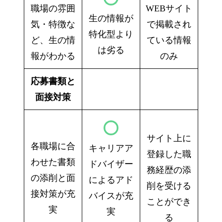
職場の雰囲
WEBサイト
生の情報が
気・特徴な
で掲載され
特化型より
ど、生の情
ている情報
は劣る
報がわかる
のみ
応募書類と
面接対策
サイト上に
各職場に合
キャリアア
登録した職
わせた書類
ドバイザー
務経歴の添
の添削と面
によるアド
削を受ける
接対策が充
バイスが充
ことができ
実
実
る