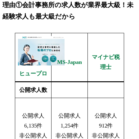
理由①
会計事務所の
求人数が
業界最大級
！未
経験求人も最大級だから
マイナビ税
MS-Japan
理士
ヒュープロ
公開求人数
公開求人
公開求人
公開求人
6,135件
1,254件
912件
非公開求人
非公開求人
非公開求人