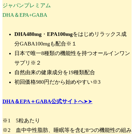
ジャパンプレミアム
DHA＆EPA+GABA
DHA480mg
・
EPA100mg
をはじめ
リラックス成
分GABA100mg
も配合
※１
日本で唯一
8種類の機能性
を持つオールインワン
サプリ
※
２
自然由来の健康成分を19種類配合
初回価格980円
だから始めやすい
※3
DHA＆EPA＋GABA公式サイトへ
➤➤
※1 5粒あたり
※2 血中中性脂肪、睡眠等を含む8つの機能性の組み