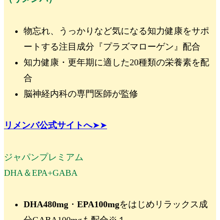
物忘れ、うっかりなど気になる知力健康をサポ
ートする注目成分
『プラズマローゲン』
配合
知力健康・更年期に適した
20種類の栄養素
を配
合
脳神経内科の専門医師が監修
リメンバ公式サイトへ
➤➤
ジャパンプレミアム
DHA＆EPA+GABA
DHA480mg
・
EPA100mg
をはじめ
リラックス成
分GABA100mg
も配合
※１