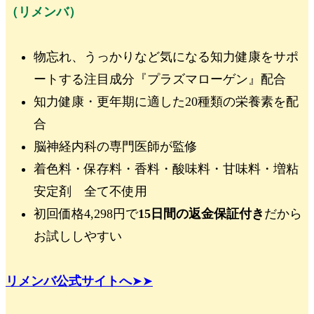
（リメンバ）
物忘れ、うっかりなど気になる知力健康をサポ
ートする注目成分
『プラズマローゲン』
配合
知力健康・更年期に適した
20種類の栄養素
を配
合
脳神経内科の専門医師が監修
着色料・保存料・香料・酸味料・甘味料・増粘
安定剤
全て不使用
初回価格4,298円
で
15日間の返金保証付き
だから
お試ししやすい
リメンバ公式サイトへ
➤➤