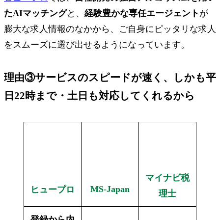
たAIマッチング
と、
経験豊かな専任エージェント
が
膨大な求人情報のなかから、
ご自身にピッタリな求人
をスムーズに選び出せる
ようになっています。
理由③
サービスのスピードが速く
、しかも
平
日22時まで・土日も対応
してくれるから
マイナビ税
MS-Japan
ヒュープロ
理士
登録から内