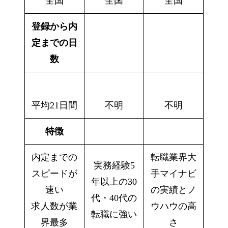
全国
全国
全国
登録から内
定までの日
数
平均21日間
不明
不明
特徴
内定までの
転職業界大
実務経験5
スピードが
手マイナビ
年以上の30
速い
の実績とノ
代・40代の
求人数が業
ウハウの高
転職に強い
界最多
さ