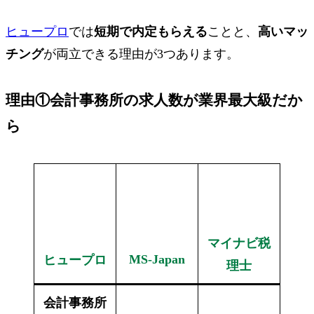
ヒュープロ
では
短期で内定もらえる
ことと、
高いマッ
チング
が両立できる理由が3つあります。
理由①
会計事務所の
求人数が
業界最大級
だか
ら
マイナビ税
MS-Japan
ヒュープロ
理士
会計事務所