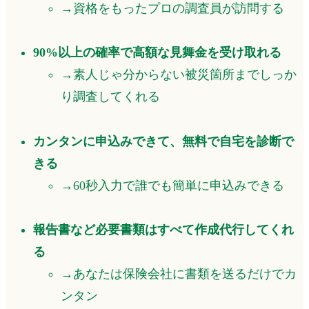
→
資格をもったプロの調査員
が訪問する
90%以上の確率
で高額な見舞金を受け取れる
→素人じゃ分からない被災箇所まで
しっか
り調査してくれる
カンタンに申込みできて、
無料で自宅を診断
で
きる
→
60秒入力
で誰でも簡単に申込みできる
報告書など必要書類は
すべて作成代行
してくれ
る
→あなたは保険会社に書類を送るだけで
カ
ンタン