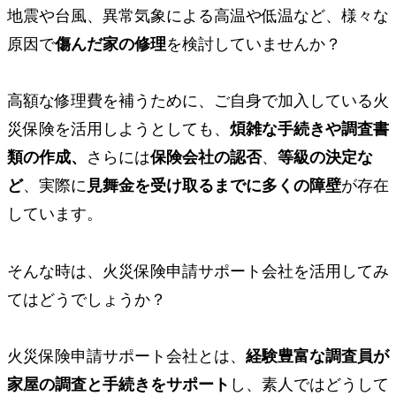
地震や台風、異常気象による高温や低温など、様々な
原因で
傷んだ家の修理
を検討
していませんか？
高額な修理費を補うために、ご自身で加入している火
災保険を活用しようとしても、
煩雑な手続きや調査書
類の作成、
さらには
保険会社の認否
、
等級の決定な
ど
、
実際に
見舞金を受け取るまでに多くの障壁
が存在
しています。
そんな時は、
火災保険申請サポート会社
を活用してみ
てはどうでしょうか？
火災保険申請サポート会社とは、
経験豊富な調査員が
家屋の調査と手続きをサポート
し、素人ではどうして