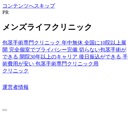
コンテンツへスキップ
PR
メンズライフクリニック
包茎手術専門クリニック
年中無休
全国に10院以上展
開
完全個室でプライバシー完備
切らない包茎手術が
できる
開院30年以上のキャリア
後日振込ができる
手
術費用が安い
包茎手術専門クリニック用
クリニック
運営者情報