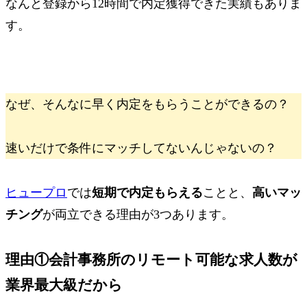
なんと
登録から
12時間で内定獲得
できた実績もありま
す。
なぜ、そんなに早く内定をもらうことができるの？
速いだけで条件にマッチしてないんじゃないの？
ヒュープロ
では
短期で内定もらえる
ことと、
高いマッ
チング
が両立できる理由が3つあります。
理由①
会計事務所の
リモート可能な求人数が
業界最大級
だから