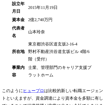
設立年
2015年11月19日
月日
資本金
2億2,740万円
代表者
山本玲奈
名
東京都渋谷区道玄坂2-16-4
所在地
野村不動産渋谷道玄坂ビル 4階/6
階（受付）
事業内
士業、管理部門のキャリア支援プ
容
ラットホーム
このように
ヒュープロ
は比較的新しい転職エージェン
トといえますが、資金調達により資本金を多額に有し