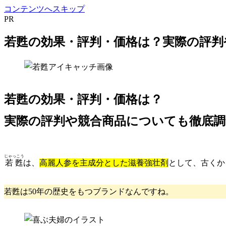
コンテンツへスキップ
PR
若甦の効果・評判・価格は？実際の評判
若甦の効果・評判・価格は？
実際の評判や競合商品についても徹底調
じゃっこう
若甦
は、
高麗人参を主成分とした滋養強壮剤
として、古くか
若甦は50年の歴史をもつブランドなんですね。