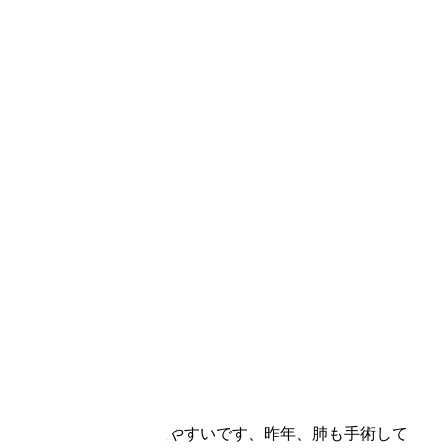
若甦シリーズはいいですよ。
下さい、肝臓が弱く疲れやすいです、昨年、肺も手術して