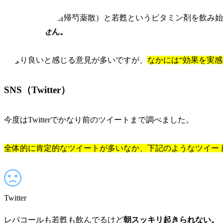
JPS35（恐らく当帰芍薬散）と若甦というビタミン剤を飲み
感はありません。
やはり良いと感じる意見が多いですが、
なかには“効果を実
SNS（Twitter）
今度はTwitterでかなり前のツイートまで調べました。
全体的に肯定的なツイートが多いなか、下記のようなツイー
Twitter
レバコールも若甦も飲んでるけど
朝スッキリ起きられない。