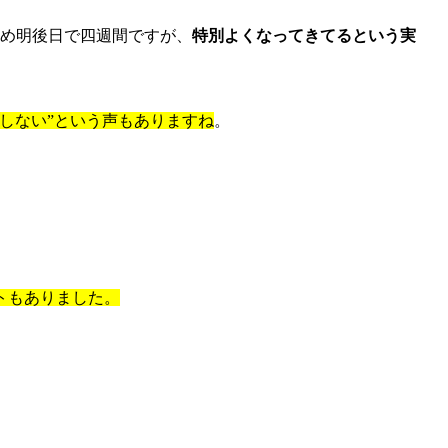
始め明後日で四週間ですが、
特別よくなってきてるという実
感しない”という声もありますね
。
トもありました。