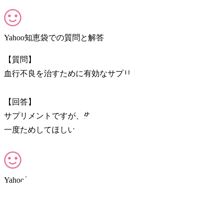
Yahoo知恵袋での質問と解答
【質問】
血行不良を治すために有効なサプリメントを探しています。
【回答】
サプリメントですが、先日も回答させてもらったのですが、
一度ためしてほしいです。
Yahoo知恵袋での質問と解答
【質問】
精心丸や若甦について服用している方、効果について教えて