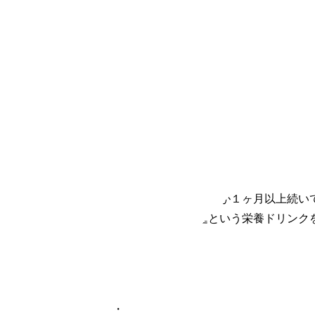
まだ痛みもあります。
【回答】
若甦しか解りませんが、効き目あります！
長年肩凝りや頭痛他にも不調を訴えていた主人がこれで改善
10日間毎日飲んでますが・・
夏バテ症状？
とにかく体がだるくて、めまいや食欲不振が１ヶ月以上続い
先々週、近所の薬局でレバコールと若甦という栄養ドリンク
せん。
4週間飲んでますが・・