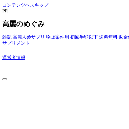
コンテンツへスキップ
PR
高麗のめぐみ
雑記
高麗人参サプリ
物販案件用
初回半額以下
送料無料
返金
サプリメント
運営者情報