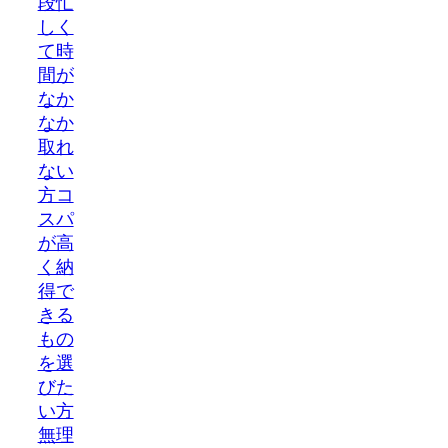
段忙
しく
て時
間が
なか
なか
取れ
ない
方コ
スパ
が高
く納
得で
きる
もの
を選
びた
い方
無理