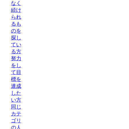
なく
続け
られ
るも
のを
探し
てい
る方
努力
をし
て目
標を
達成
した
い方
同じ
カテ
ゴリ
の人