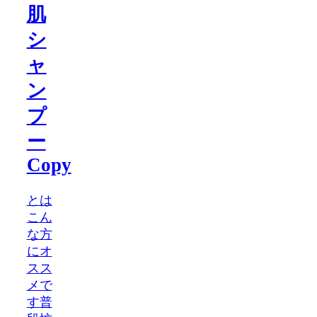
肌
シ
ャ
ン
プ
ー
Copy
とは
こん
な方
にオ
スス
メで
す普