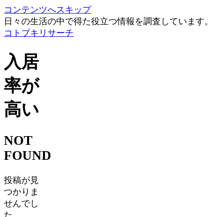
コンテンツへスキップ
日々の生活の中で得た役立つ情報を調査しています。
コトブキリサーチ
入居
率が
高い
NOT
FOUND
投稿が見
つかりま
せんでし
た。